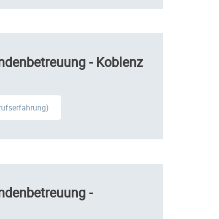
ndenbetreuung - Koblenz
erufserfahrung)
ndenbetreuung -