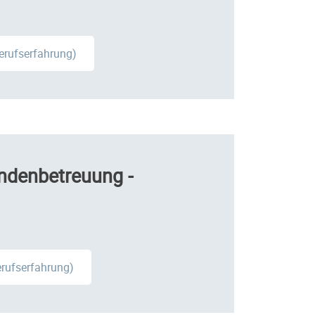
Berufserfahrung)
ndenbetreuung -
erufserfahrung)