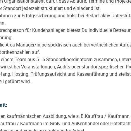
m Organisationstalent dafür, dass Abläufe, Termine und Projekt
 Standort jederzeit strukturiert und einladend ist.
hmen zur Erfolgssicherung und holst bei Bedarf aktiv Unterstü
in.
prechperson für Kundenanliegen bietest Du individuelle Betreuu
hrung.
die Area Manager/in
perspektivisch auch bei vertrieblichen Auf
dortkennzahlen auf.
t einem Team aus 5 - 6 Standortkoordinatoren zusammen, unter
wirkst bei Veranstaltungen, Audits oder standortspezifischen Pr
ng, Hosting, Prüfungsaufsicht und Kassenführung und stellst s
ll geführt wird.
mit:
en kaufmännischen Ausbildung, wie z. B.
Kauffrau / Kaufmann 
auffrau / Kaufmann im Groß- und Außenhandel oder Hotelfach
nisse und Freude an strukturierter Arbeit.