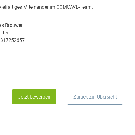
n vielfältiges Miteinander im COMCAVE-Team.
as Brouwer
iter
2317252657
Jetzt bewerben
Zurück zur Übersicht