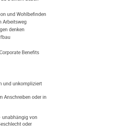
ion und Wohlbefinden
en Arbeitsweg
rgen denken
ufbau
Corporate Benefits
h und unkompliziert
m Anschreiben oder in
 – unabhängig von
Geschlecht oder