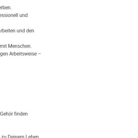
erben.
essionell und
rbeiten und den
g mit Menschen.
igen Arbeitsweise –
l Gehör finden
e zu Deinem Leben