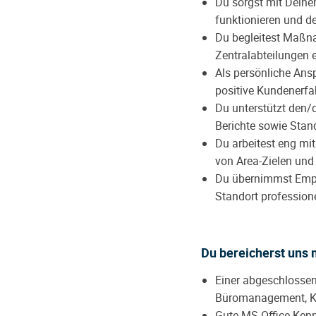
Du sorgst mit Deine
funktionieren und der
Du begleitest Maßna
Zentralabteilungen e
Als persönliche Ans
positive Kundenerfa
Du unterstützt den/
Berichte sowie Stan
Du arbeitest eng mi
von Area-Zielen und 
Du übernimmst Empfa
Standort professione
Du bereicherst uns 
Einer abgeschlossen
Büromanagement,
K
Gute MS-Office-Kennt