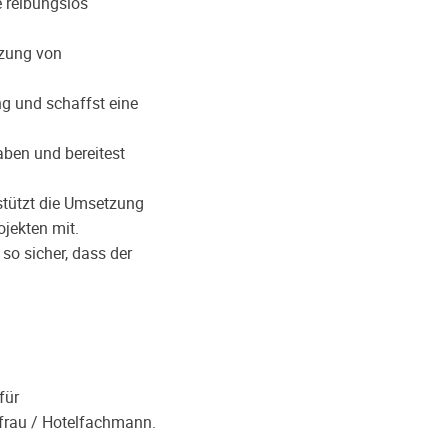
e reibungslos
tzung von
ng und schaffst eine
gaben
und bereitest
stützt die Umsetzung
ojekten mit.
o sicher, dass der
für
frau / Hotelfachmann.