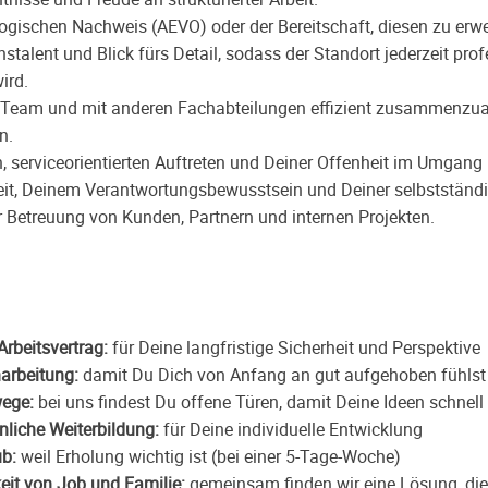
gischen Nachweis (AEVO) oder der Bereitschaft, diesen zu erw
talent und Blick fürs Detail, sodass der Standort jederzeit prof
ird.
m Team und mit anderen Fachabteilungen effizient zusammenzua
n.
, serviceorientierten Auftreten und Deiner Offenheit im Umgan
eit, Deinem Verantwortungsbewusstsein und Deiner selbstständ
r Betreuung von Kunden, Partnern und internen Projekten.
Arbeitsvertrag:
für Deine langfristige Sicherheit und Perspektive
narbeitung:
damit Du Dich von Anfang an gut aufgehoben fühlst
ege:
bei uns findest Du offene Türen, damit Deine Ideen schnel
nliche Weiterbildung:
für Deine individuelle Entwicklung
b:
weil Erholung wichtig ist (bei einer 5-Tage-Woche)
eit von Job und Familie:
gemeinsam finden wir eine Lösung, di