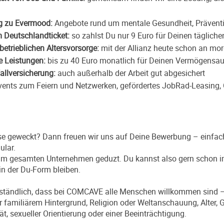
g zu
Evermood
:
Angebote rund um mentale Gesundheit, Prävent
 Deutschlandticket:
so zahlst Du nur 9 Euro für Deinen täglich
betrieblichen Altersvorsorge:
mit der Allianz heute schon an mo
 Leistungen:
bis zu 40 Euro monatlich für Deinen Vermögensa
allversicherung:
auch außerhalb der Arbeit gut abgesichert
ents zum Feiern und Netzwerken, gefördertes JobRad-Leasing, 
se geweckt? Dann freuen wir uns auf Deine Bewerbung – einfac
ular.
 im gesamten Unternehmen geduzt. Du kannst also gern schon i
 in der Du-Form bleiben.
verständlich, dass bei COMCAVE alle Menschen willkommen sind
r familiärem Hintergrund, Religion oder Weltanschauung, Alter, 
tät, sexueller Orientierung oder einer Beeinträchtigung.