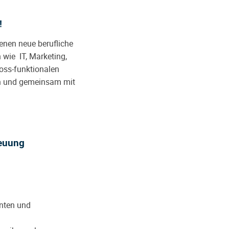
!
enen neue berufliche
 wie IT, Marketing,
oss-funktionalen
en und gemeinsam mit
reuung
anten und