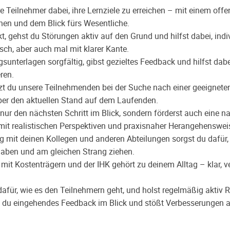
e Teilnehmer dabei, ihre Lernziele zu erreichen – mit einem offe
hen und dem Blick fürs Wesentliche.
, gehst du Störungen aktiv auf den Grund und hilfst dabei, ind
sch, aber auch mal mit klarer Kante.
unterlagen sorgfältig, gibst gezieltes Feedback und hilfst dabei
eren.
t du unsere Teilnehmenden bei der Suche nach einer geeignete
ber den aktuellen Stand auf dem Laufenden.
nur den nächsten Schritt im Blick, sondern förderst auch eine na
mit realistischen Perspektiven und praxisnaher Herangehenswei
 mit deinen Kollegen und anderen Abteilungen sorgst du dafür, 
aben und am gleichen Strang ziehen.
mit Kostenträgern und der IHK gehört zu deinem Alltag – klar, v
dafür, wie es den Teilnehmern geht, und holst regelmäßig aktiv
st du eingehendes Feedback im Blick und stößt Verbesserungen 