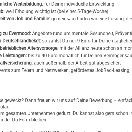
nliche Weiterbildung:
für Deine individuelle Entwicklung
b:
weil Erholung wichtig ist (bei einer 5-Tage-Woche)
eit von Job und Familie:
gemeinsam finden wir eine Lösung, di
g zu
Evermood
:
Angebote rund um mentale Gesundheit, Prävent
 Deutschlandticket:
so zahlst Du nur 9 Euro für Deinen täglich
betrieblichen Altersvorsorge:
mit der Allianz heute schon an mo
 Leistungen:
bis zu 40 Euro monatlich für Deinen Vermögensa
allversicherung:
auch außerhalb der Arbeit gut abgesichert
ents zum Feiern und Netzwerken, gefördertes JobRad-Leasing, 
se geweckt? Dann freuen wir uns auf Deine Bewerbung – einfac
ular.
 im gesamten Unternehmen geduzt. Du kannst also gern schon i
 in der Du-Form bleiben.