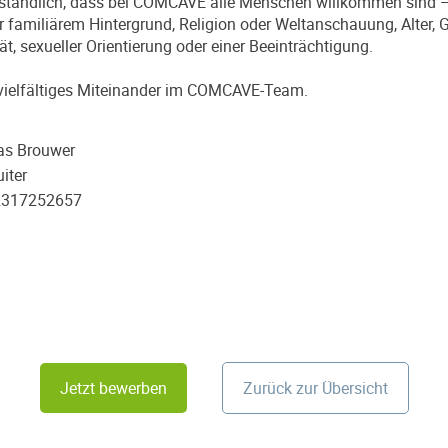
verständlich, dass bei COMCAVE alle Menschen willkommen sind
r familiärem Hintergrund, Religion oder Weltanschauung, Alter, 
tät, sexueller Orientierung oder einer Beeinträchtigung.
n vielfältiges Miteinander im COMCAVE-Team.
as Brouwer
iter
2317252657
Jetzt bewerben
Zurück zur Übersicht