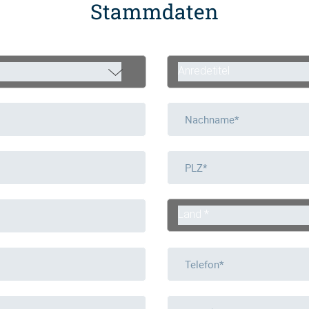
Stammdaten
Anredetitel
Land *