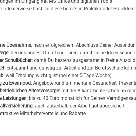
rungen im Umgang mit MS Office und digitalen Tools
e - idealerweise hast Du diese bereits in Praktika oder Projekten 
ine Übernahme:
nach erfolgreichem Abschluss Deiner Ausbildu
ege:
bei uns findest Du offene Türen, damit Deine Ideen schnell
r Schulbücher:
damit Du bestens ausgestattet in Deine Ausbild
ket:
entspannt und günstig zur Arbeit und zur Berufsschule ko
ub:
weil Erholung wichtig ist (bei einer 5-Tage-Woche)
g zu Evermood:
Angebote rund um mentale Gesundheit, Prävent
etrieblichen Altersvorsorge:
mit der Allianz heute schon an mo
 Leistungen:
bis zu 40 Euro monatlich für Deinen Vermögensa
allversicherung:
auch außerhalb der Arbeit gut abgesichert
attraktive Mitarbeitervorteile und Rabatte