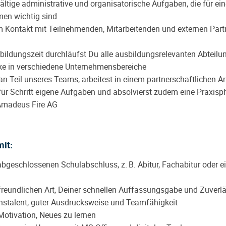
ältige administrative und organisatorische Aufgaben, die für ei
men wichtig sind
em Kontakt mit Teilnehmenden, Mitarbeitenden und externen Partn
ildungszeit durchläufst Du alle ausbildungsrelevanten Abteilun
ke in verschiedene Unternehmensbereiche
n Teil unseres Teams, arbeitest in einem partnerschaftlichen Ar
für Schritt eigene Aufgaben und absolvierst zudem eine Praxis
 Amadeus Fire AG
mit:
abgeschlossenen Schulabschluss, z.
B. Abitur, Fachabitur oder e
freundlichen Art, Deiner schnellen Auffassungsgabe und Zuverlä
stalent, guter Ausdrucksweise und Teamfähigkeit
Motivation, Neues zu lernen