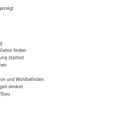
gezeigt
ng
 Gehör finden
ung startest
mmen
ion und Wohlbefinden
rgen denken
ufbau