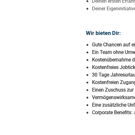
Deinen ersten Erfah
Deiner Eigeninitiativ
Wir bieten Dir:
Gute Chancen auf e
Ein Team ohne Umw
Kostenübernahme de
Kostenfreies Jobtic
30 Tage Jahresurla
Kostenfreien Zugan
Einen Zuschuss zur b
Vermögenswirksame
Eine zusätzliche Unf
Corporate Benefits: