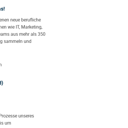
ms!
enen neue berufliche
en wie IT, Marketing,
eams aus mehr als 350
ung sammeln und
n
d)
 Prozesse unseres
xis um